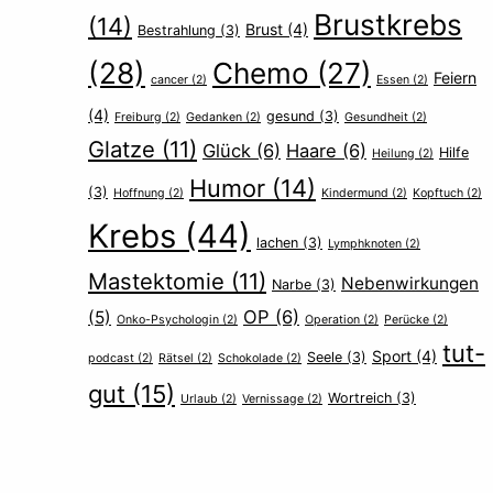
Brustkrebs
(14)
Brust
(4)
Bestrahlung
(3)
(28)
Chemo
(27)
Feiern
cancer
(2)
Essen
(2)
(4)
gesund
(3)
Freiburg
(2)
Gedanken
(2)
Gesundheit
(2)
Glatze
(11)
Glück
(6)
Haare
(6)
Hilfe
Heilung
(2)
Humor
(14)
(3)
Hoffnung
(2)
Kindermund
(2)
Kopftuch
(2)
Krebs
(44)
lachen
(3)
Lymphknoten
(2)
Mastektomie
(11)
Nebenwirkungen
Narbe
(3)
OP
(6)
(5)
Onko-Psychologin
(2)
Operation
(2)
Perücke
(2)
tut-
Sport
(4)
Seele
(3)
podcast
(2)
Rätsel
(2)
Schokolade
(2)
gut
(15)
Wortreich
(3)
Urlaub
(2)
Vernissage
(2)