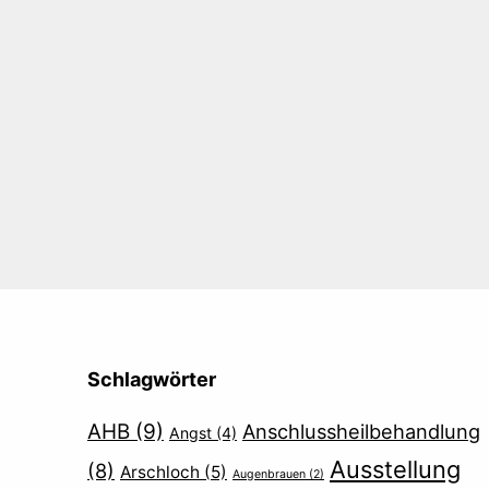
Beitrags-
Navigation
Schlagwörter
AHB
(9)
Anschlussheilbehandlung
Angst
(4)
Ausstellung
(8)
Arschloch
(5)
Augenbrauen
(2)