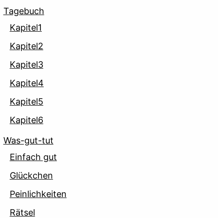
Tagebuch
Kapitel1
Kapitel2
Kapitel3
Kapitel4
Kapitel5
Kapitel6
Was-gut-tut
Einfach gut
Glückchen
Peinlichkeiten
Rätsel