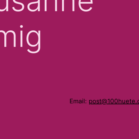
usanne
mig
Email:
post@100huete.