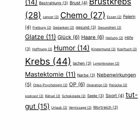
Brustkrebs
(14)
Brust
(4)
Bestrahlung
(3)
(28)
Chemo
(27)
Feiern
cancer
(2)
Essen
(2)
(4)
gesund
(3)
Freiburg
(2)
Gedanken
(2)
Gesundheit
(2)
Glatze
(11)
Glück
(6)
Haare
(6)
Hilfe
Heilung
(2)
Humor
(14)
(3)
Hoffnung
(2)
Kindermund
(2)
Kopftuch
(2)
Krebs
(44)
lachen
(3)
Lymphknoten
(2)
Mastektomie
(11)
Nebenwirkungen
Narbe
(3)
OP
(6)
(5)
Onko-Psychologin
(2)
Operation
(2)
Perücke
(2)
tut-
Sport
(4)
Seele
(3)
podcast
(2)
Rätsel
(2)
Schokolade
(2)
gut
(15)
Wortreich
(3)
Urlaub
(2)
Vernissage
(2)