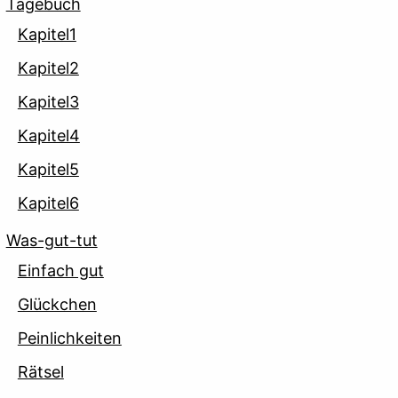
Tagebuch
Kapitel1
Kapitel2
Kapitel3
Kapitel4
Kapitel5
Kapitel6
Was-gut-tut
Einfach gut
Glückchen
Peinlichkeiten
Rätsel