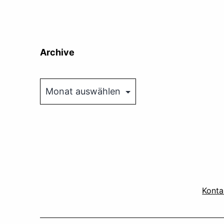
Archive
Archive
Konta