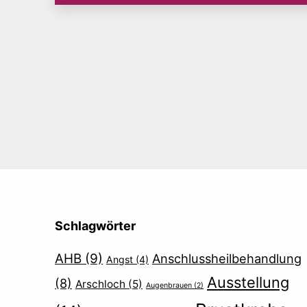
m
Schlagwörter
AHB
(9)
Anschlussheilbehandlung
Angst
(4)
Ausstellung
(8)
Arschloch
(5)
Augenbrauen
(2)