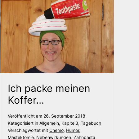
Ich packe meinen
Koffer…
Veröffentlicht am
26. September 2018
Kategorisiert in
Allgemein
,
Kapitel3
,
Tagebuch
Verschlagwortet mit
Chemo
,
Humor
,
Mastektomie
,
Nebenwirkungen
,
Zahnpasta