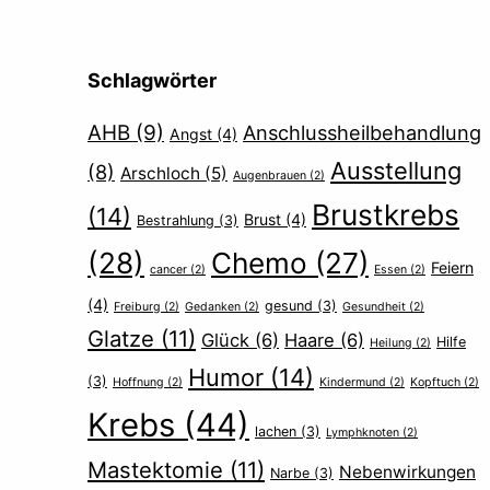
Schlagwörter
AHB
(9)
Anschlussheilbehandlung
Angst
(4)
Ausstellung
(8)
Arschloch
(5)
Augenbrauen
(2)
Brustkrebs
(14)
Brust
(4)
Bestrahlung
(3)
(28)
Chemo
(27)
Feiern
cancer
(2)
Essen
(2)
(4)
gesund
(3)
Freiburg
(2)
Gedanken
(2)
Gesundheit
(2)
Glatze
(11)
Glück
(6)
Haare
(6)
Hilfe
Heilung
(2)
Humor
(14)
(3)
Hoffnung
(2)
Kindermund
(2)
Kopftuch
(2)
Krebs
(44)
lachen
(3)
Lymphknoten
(2)
Mastektomie
(11)
Nebenwirkungen
Narbe
(3)