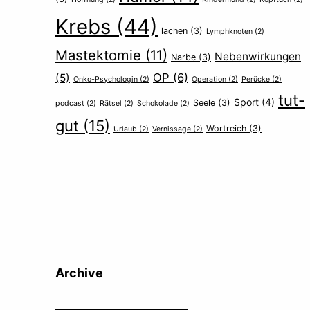
Krebs
(44)
lachen
(3)
Lymphknoten
(2)
Mastektomie
(11)
Nebenwirkungen
Narbe
(3)
OP
(6)
(5)
Onko-Psychologin
(2)
Operation
(2)
Perücke
(2)
tut-
Sport
(4)
Seele
(3)
podcast
(2)
Rätsel
(2)
Schokolade
(2)
gut
(15)
Wortreich
(3)
Urlaub
(2)
Vernissage
(2)
Archive
Archive