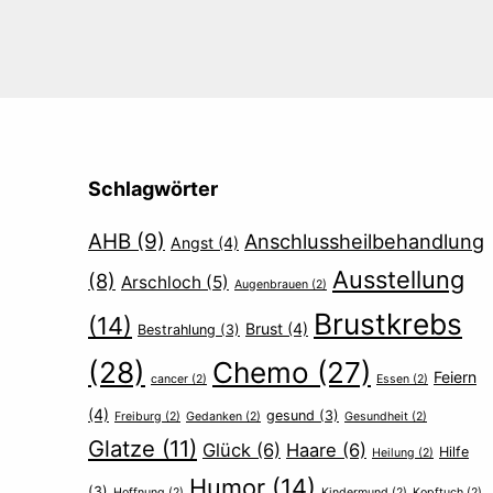
Schlagwörter
AHB
(9)
Anschlussheilbehandlung
Angst
(4)
Ausstellung
(8)
Arschloch
(5)
Augenbrauen
(2)
Brustkrebs
(14)
Brust
(4)
Bestrahlung
(3)
(28)
Chemo
(27)
Feiern
cancer
(2)
Essen
(2)
(4)
gesund
(3)
Freiburg
(2)
Gedanken
(2)
Gesundheit
(2)
Glatze
(11)
Glück
(6)
Haare
(6)
Hilfe
Heilung
(2)
Humor
(14)
(3)
Hoffnung
(2)
Kindermund
(2)
Kopftuch
(2)