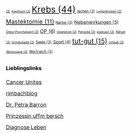
Krebs
(44)
lachen
(3)
(2)
Kopftuch
(2)
Lymphknoten
(2)
Mastektomie
(11)
Nebenwirkungen
(5)
Narbe
(3)
OP
(6)
Onko-Psychologin
(2)
Operation
(2)
Perücke
(2)
podcast
(2)
Rätsel
tut-gut
(15)
Sport
(4)
Seele
(3)
(2)
Schokolade
(2)
Urlaub
(2)
Wortreich
(3)
Vernissage
(2)
Lieblingslinks
Cancer Unites
rimbachblog
Dr. Petra Barron
Prinzessin uffm bersch
Diagnose Leben