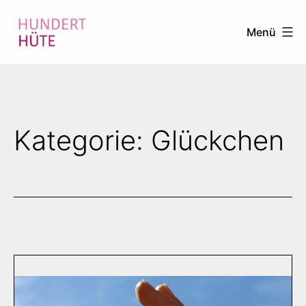
Zum
Menü
Inhalt
springen
100
HÜTE
Kategorie:
Glückchen