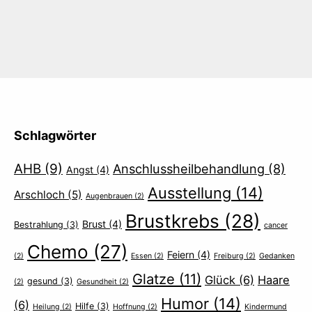
Schlagwörter
AHB
(9)
Anschlussheilbehandlung
(8)
Angst
(4)
Ausstellung
(14)
Arschloch
(5)
Augenbrauen
(2)
Brustkrebs
(28)
Brust
(4)
Bestrahlung
(3)
cancer
Chemo
(27)
Feiern
(4)
(2)
Essen
(2)
Freiburg
(2)
Gedanken
Glatze
(11)
Glück
(6)
Haare
gesund
(3)
(2)
Gesundheit
(2)
Humor
(14)
(6)
Hilfe
(3)
Heilung
(2)
Hoffnung
(2)
Kindermund