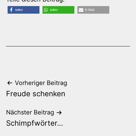
teilen
teilen
E-Mail
Beitrags-
Vorheriger Beitrag
Freude schenken
Navigation
Nächster Beitrag
Schimpfwörter…