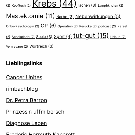
Krebs
(44)
lachen
(3)
(2)
Kopftuch
(2)
Lymphknoten
(2)
Mastektomie
(11)
Nebenwirkungen
(5)
Narbe
(3)
OP
(6)
Onko-Psychologin
(2)
Operation
(2)
Perücke
(2)
podcast
(2)
Rätsel
tut-gut
(15)
Sport
(4)
Seele
(3)
(2)
Schokolade
(2)
Urlaub
(2)
Wortreich
(3)
Vernissage
(2)
Lieblingslinks
Cancer Unites
rimbachblog
Dr. Petra Barron
Prinzessin uffm bersch
Diagnose Leben
Frederic Hormuth Kabarett