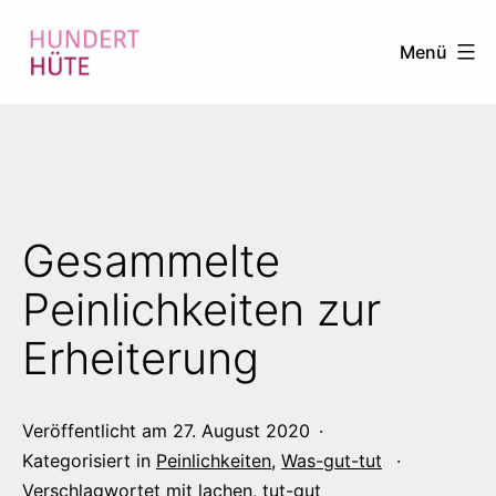
Zum
Menü
Inhalt
springen
100
HÜTE
Gesammelte
Peinlichkeiten zur
Erheiterung
Veröffentlicht am
27. August 2020
Kategorisiert in
Peinlichkeiten
,
Was-gut-tut
Verschlagwortet mit
lachen
,
tut-gut