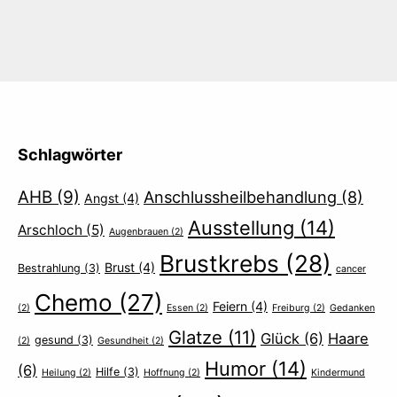
Schlagwörter
AHB
(9)
Anschlussheilbehandlung
(8)
Angst
(4)
Ausstellung
(14)
Arschloch
(5)
Augenbrauen
(2)
Brustkrebs
(28)
Brust
(4)
Bestrahlung
(3)
cancer
Chemo
(27)
Feiern
(4)
(2)
Essen
(2)
Freiburg
(2)
Gedanken
Glatze
(11)
Glück
(6)
Haare
gesund
(3)
(2)
Gesundheit
(2)
Humor
(14)
(6)
Hilfe
(3)
Heilung
(2)
Hoffnung
(2)
Kindermund