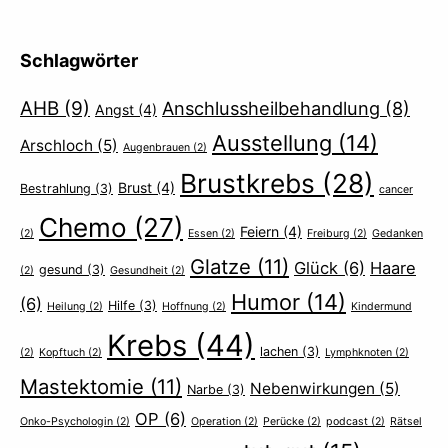
Schlagwörter
AHB
(9)
Anschlussheilbehandlung
(8)
Angst
(4)
Ausstellung
(14)
Arschloch
(5)
Augenbrauen
(2)
Brustkrebs
(28)
Brust
(4)
Bestrahlung
(3)
cancer
Chemo
(27)
Feiern
(4)
(2)
Essen
(2)
Freiburg
(2)
Gedanken
Glatze
(11)
Glück
(6)
Haare
gesund
(3)
(2)
Gesundheit
(2)
Humor
(14)
(6)
Hilfe
(3)
Heilung
(2)
Hoffnung
(2)
Kindermund
Krebs
(44)
lachen
(3)
(2)
Kopftuch
(2)
Lymphknoten
(2)
Mastektomie
(11)
Nebenwirkungen
(5)
Narbe
(3)
OP
(6)
Onko-Psychologin
(2)
Operation
(2)
Perücke
(2)
podcast
(2)
Rätsel