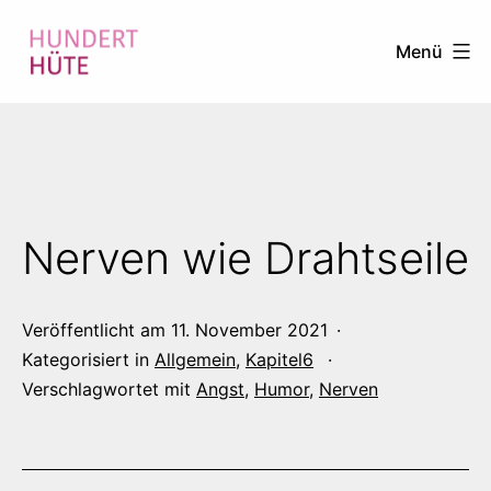
Zum
Menü
Inhalt
springen
100
HÜTE
Nerven wie Drahtseile
Veröffentlicht am
11. November 2021
Kategorisiert in
Allgemein
,
Kapitel6
Verschlagwortet mit
Angst
,
Humor
,
Nerven