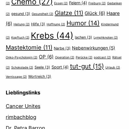
Chemo
(27)
Feiern
(4)
(2)
Essen
(2)
Freiburg
(2)
Gedanken
Glatze
(11)
Glück
(6)
Haare
gesund
(3)
(2)
Gesundheit
(2)
Humor
(14)
(6)
Hilfe
(3)
Heilung
(2)
Hoffnung
(2)
Kindermund
Krebs
(44)
lachen
(3)
(2)
Kopftuch
(2)
Lymphknoten
(2)
Mastektomie
(11)
Nebenwirkungen
(5)
Narbe
(3)
OP
(6)
Onko-Psychologin
(2)
Operation
(2)
Perücke
(2)
podcast
(2)
Rätsel
tut-gut
(15)
Sport
(4)
Seele
(3)
(2)
Schokolade
(2)
Urlaub
(2)
Wortreich
(3)
Vernissage
(2)
Lieblingslinks
Cancer Unites
rimbachblog
Dr. Petra Barron