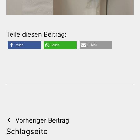
Teile diesen Beitrag:
teilen
teilen
E-Mail
Beitrags-
Vorheriger Beitrag
Schlagseite
Navigation