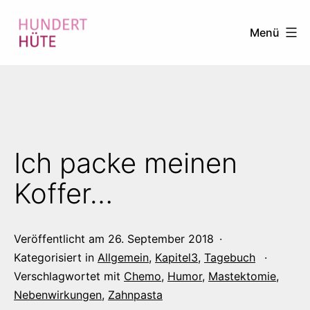
Zum
Menü
Inhalt
springen
100
HÜTE
Ich packe meinen
Koffer…
Veröffentlicht am
26. September 2018
Kategorisiert in
Allgemein
,
Kapitel3
,
Tagebuch
Verschlagwortet mit
Chemo
,
Humor
,
Mastektomie
,
Nebenwirkungen
,
Zahnpasta