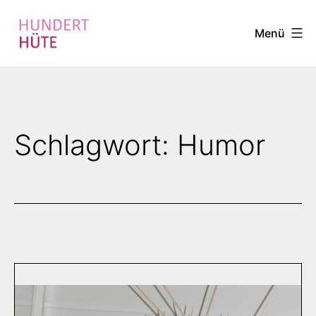
Zum
Menü
Inhalt
springen
100
HÜTE
Schlagwort:
Humor