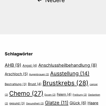
Beitrags-
Neuere
Navigation
Schlagwörter
AHB
(9)
Anschlussheilbehandlung
(8)
Angst
(4)
Ausstellung
(14)
Arschloch
(5)
Augenbrauen
(2)
Brustkrebs
(28)
Brust
(4)
Bestrahlung
(3)
cancer
Chemo
(27)
Feiern
(4)
(2)
Essen
(2)
Freiburg
(2)
Gedanken
Glatze
(11)
Glück
(6)
Haare
gesund
(3)
(2)
Gesundheit
(2)