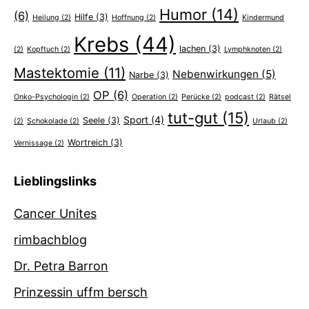
Humor
(14)
(6)
Hilfe
(3)
Heilung
(2)
Hoffnung
(2)
Kindermund
Krebs
(44)
lachen
(3)
(2)
Kopftuch
(2)
Lymphknoten
(2)
Mastektomie
(11)
Nebenwirkungen
(5)
Narbe
(3)
OP
(6)
Onko-Psychologin
(2)
Operation
(2)
Perücke
(2)
podcast
(2)
Rätsel
tut-gut
(15)
Sport
(4)
Seele
(3)
(2)
Schokolade
(2)
Urlaub
(2)
Wortreich
(3)
Vernissage
(2)
Lieblingslinks
Cancer Unites
rimbachblog
Dr. Petra Barron
Prinzessin uffm bersch