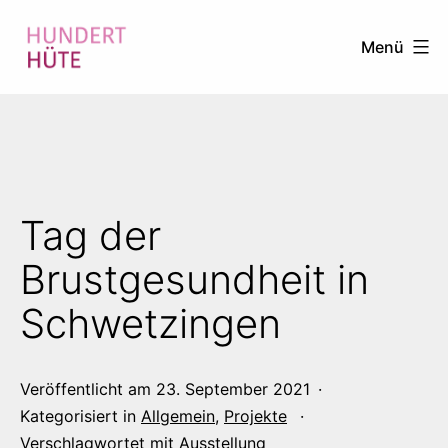
Zum
Menü
Inhalt
springen
100
HÜTE
Tag der
Brustgesundheit in
Schwetzingen
Veröffentlicht am
23. September 2021
Kategorisiert in
Allgemein
,
Projekte
Verschlagwortet mit
Ausstellung