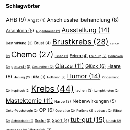
Schlagwörter
AHB
(9)
Anschlussheilbehandlung
(8)
Angst
(4)
Ausstellung
(14)
Arschloch
(5)
Augenbrauen
(2)
Brustkrebs
(28)
Brust
(4)
Bestrahlung
(3)
cancer
Chemo
(27)
Feiern
(4)
(2)
Essen
(2)
Freiburg
(2)
Gedanken
Glatze
(11)
Glück
(6)
Haare
gesund
(3)
(2)
Gesundheit
(2)
Humor
(14)
(6)
Hilfe
(3)
Heilung
(2)
Hoffnung
(2)
Kindermund
Krebs
(44)
lachen
(3)
(2)
Kopftuch
(2)
Lymphknoten
(2)
Mastektomie
(11)
Nebenwirkungen
(5)
Narbe
(3)
OP
(6)
Onko-Psychologin
(2)
Operation
(2)
Perücke
(2)
podcast
(2)
Rätsel
tut-gut
(15)
Sport
(4)
Seele
(3)
(2)
Schokolade
(2)
Urlaub
(2)
Wortreich
(3)