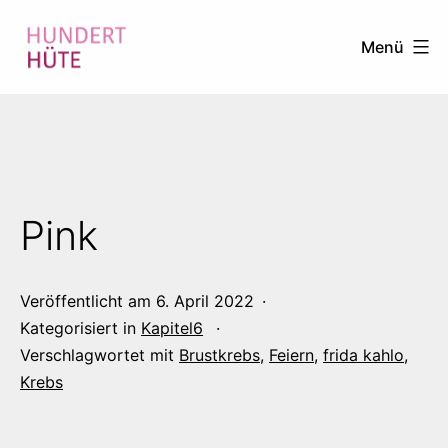
Zum
Menü
Inhalt
springen
100
HÜTE
Pink
Veröffentlicht am
6. April 2022
Kategorisiert in
Kapitel6
Verschlagwortet mit
Brustkrebs
,
Feiern
,
frida kahlo
,
Krebs