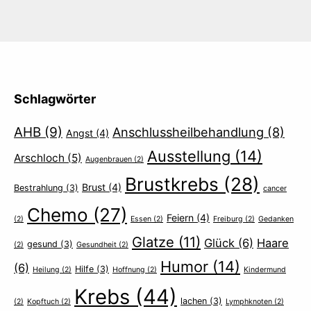
Schlagwörter
AHB
(9)
Anschlussheilbehandlung
(8)
Angst
(4)
Ausstellung
(14)
Arschloch
(5)
Augenbrauen
(2)
Brustkrebs
(28)
Brust
(4)
Bestrahlung
(3)
cancer
Chemo
(27)
Feiern
(4)
(2)
Essen
(2)
Freiburg
(2)
Gedanken
Glatze
(11)
Glück
(6)
Haare
gesund
(3)
(2)
Gesundheit
(2)
Humor
(14)
(6)
Hilfe
(3)
Heilung
(2)
Hoffnung
(2)
Kindermund
Krebs
(44)
lachen
(3)
(2)
Kopftuch
(2)
Lymphknoten
(2)