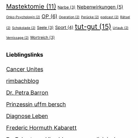
Mastektomie
(11)
Nebenwirkungen
(5)
Narbe
(3)
OP
(6)
Onko-Psychologin
(2)
Operation
(2)
Perücke
(2)
podcast
(2)
Rätsel
tut-gut
(15)
Sport
(4)
Seele
(3)
(2)
Schokolade
(2)
Urlaub
(2)
Wortreich
(3)
Vernissage
(2)
Lieblingslinks
Cancer Unites
rimbachblog
Dr. Petra Barron
Prinzessin uffm bersch
Diagnose Leben
Frederic Hormuth Kabarett