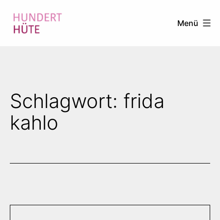
Zum
Menü
Inhalt
springen
100
HÜTE
Schlagwort:
frida
kahlo