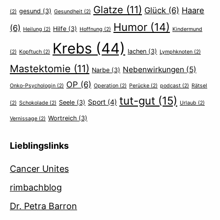
Glatze
(11)
Glück
(6)
Haare
gesund
(3)
(2)
Gesundheit
(2)
Humor
(14)
(6)
Hilfe
(3)
Heilung
(2)
Hoffnung
(2)
Kindermund
Krebs
(44)
lachen
(3)
(2)
Kopftuch
(2)
Lymphknoten
(2)
Mastektomie
(11)
Nebenwirkungen
(5)
Narbe
(3)
OP
(6)
Onko-Psychologin
(2)
Operation
(2)
Perücke
(2)
podcast
(2)
Rätsel
tut-gut
(15)
Sport
(4)
Seele
(3)
(2)
Schokolade
(2)
Urlaub
(2)
Wortreich
(3)
Vernissage
(2)
Lieblingslinks
Cancer Unites
rimbachblog
Dr. Petra Barron