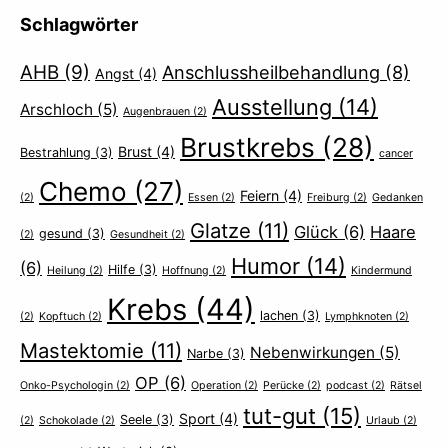
Schlagwörter
AHB
(9)
Anschlussheilbehandlung
(8)
Angst
(4)
Ausstellung
(14)
Arschloch
(5)
Augenbrauen
(2)
Brustkrebs
(28)
Brust
(4)
Bestrahlung
(3)
cancer
Chemo
(27)
Feiern
(4)
(2)
Essen
(2)
Freiburg
(2)
Gedanken
Glatze
(11)
Glück
(6)
Haare
gesund
(3)
(2)
Gesundheit
(2)
Humor
(14)
(6)
Hilfe
(3)
Heilung
(2)
Hoffnung
(2)
Kindermund
Krebs
(44)
lachen
(3)
(2)
Kopftuch
(2)
Lymphknoten
(2)
Mastektomie
(11)
Nebenwirkungen
(5)
Narbe
(3)
OP
(6)
Onko-Psychologin
(2)
Operation
(2)
Perücke
(2)
podcast
(2)
Rätsel
tut-gut
(15)
Sport
(4)
Seele
(3)
(2)
Schokolade
(2)
Urlaub
(2)