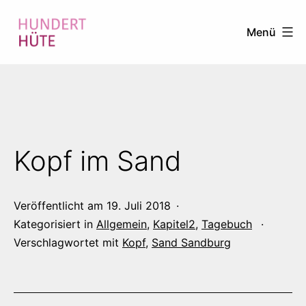
Zum
Menü
Inhalt
springen
100
HÜTE
Kopf im Sand
Veröffentlicht am
19. Juli 2018
Kategorisiert in
Allgemein
,
Kapitel2
,
Tagebuch
Verschlagwortet mit
Kopf
,
Sand Sandburg