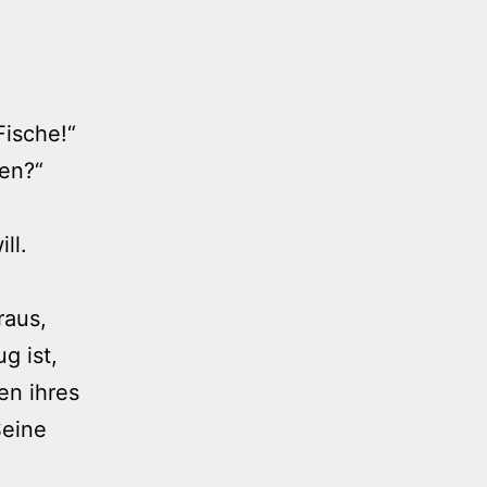
Fische!“
ten?“
ll.
raus,
g ist,
en ihres
Seine