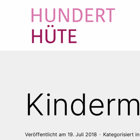
Zum
Inhalt
springen
100
HÜTE
Kinder
Veröffentlicht am
19. Juli 2018
Kategorisiert i