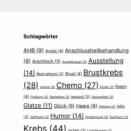
Schlagwörter
AHB
(9)
Anschlussheilbehandlung
Angst
(4)
Ausstellung
(8)
Arschloch
(5)
Augenbrauen
(2)
Brustkrebs
(14)
Brust
(4)
Bestrahlung
(3)
(28)
Chemo
(27)
Feiern
cancer
(2)
Essen
(2)
(4)
gesund
(3)
Freiburg
(2)
Gedanken
(2)
Gesundheit
(2)
Glatze
(11)
Glück
(6)
Haare
(6)
Hilfe
Heilung
(2)
Humor
(14)
(3)
Hoffnung
(2)
Kindermund
(2)
Kopftuch
(2)
Krebs
(44)
lachen
(3)
Lymphknoten
(2)