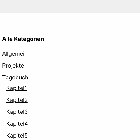
Alle Kategorien
Allgemein
Projekte
Tagebuch
Kapitel1
Kapitel2
Kapitel3
Kapitel4
Kapitel5