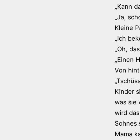
„Kann da
„Ja, sch
Kleine P
„Ich bek
„Oh, das
„Einen H
Von hint
„Tschüss
Kinder s
was sie 
wird das
Sohnes s
Mama kan