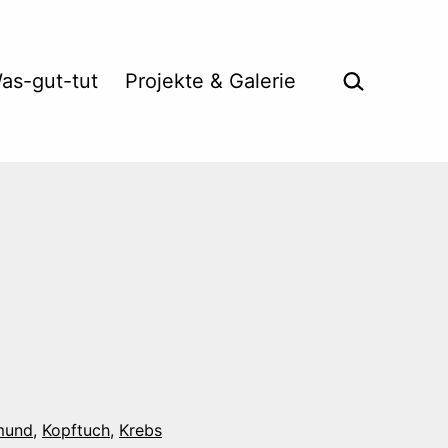
Suche …
as-gut-tut
Projekte & Galerie
mund
,
Kopftuch
,
Krebs