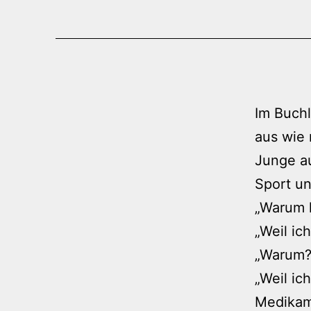
Im Buchl
aus wie 
Junge au
Sport un
„Warum h
„Weil ic
„Warum?
„Weil ic
Medikam