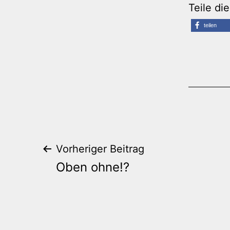
Teile di
teilen
Beitrags-
Vorheriger Beitrag
Oben ohne!?
Navigation