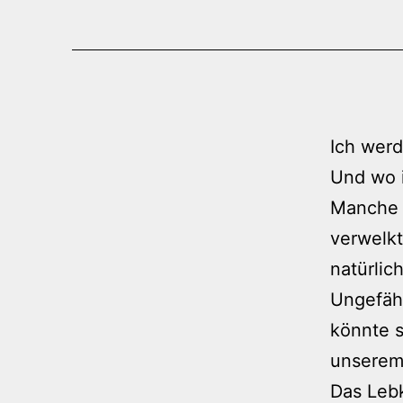
Ich werd
Und wo 
Manche H
verwelkt
natürlic
Ungefähr
könnte s
unserem 
Das Leb