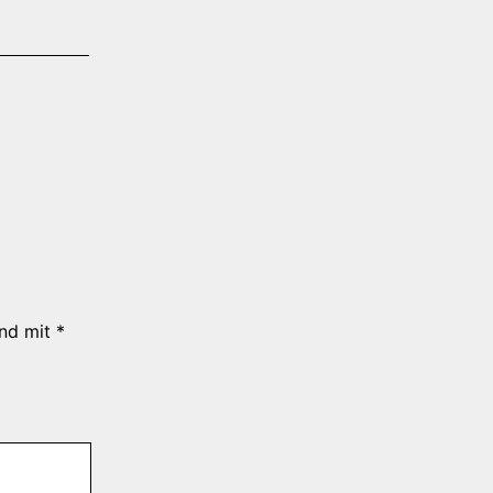
ind mit
*