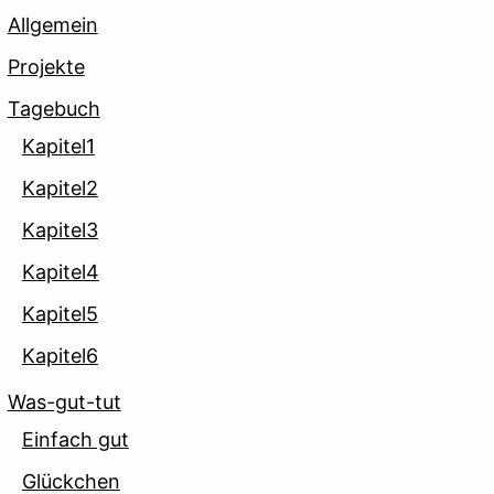
Allgemein
Projekte
Tagebuch
Kapitel1
Kapitel2
Kapitel3
Kapitel4
Kapitel5
Kapitel6
Was-gut-tut
Einfach gut
Glückchen