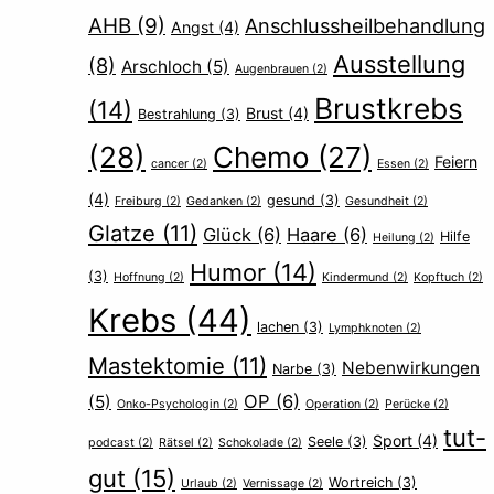
AHB
(9)
Anschlussheilbehandlung
Angst
(4)
Ausstellung
(8)
Arschloch
(5)
Augenbrauen
(2)
Brustkrebs
(14)
Brust
(4)
Bestrahlung
(3)
(28)
Chemo
(27)
Feiern
cancer
(2)
Essen
(2)
(4)
gesund
(3)
Freiburg
(2)
Gedanken
(2)
Gesundheit
(2)
Glatze
(11)
Glück
(6)
Haare
(6)
Hilfe
Heilung
(2)
Humor
(14)
(3)
Hoffnung
(2)
Kindermund
(2)
Kopftuch
(2)
Krebs
(44)
lachen
(3)
Lymphknoten
(2)
Mastektomie
(11)
Nebenwirkungen
Narbe
(3)
OP
(6)
(5)
Onko-Psychologin
(2)
Operation
(2)
Perücke
(2)
tut-
Sport
(4)
Seele
(3)
podcast
(2)
Rätsel
(2)
Schokolade
(2)
gut
(15)
Wortreich
(3)
Urlaub
(2)
Vernissage
(2)