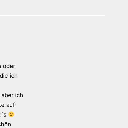
n oder
die ich
 aber ich
te auf
t´s
chön