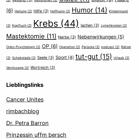
(2)
Gesundheit
(2)
Humor
(14)
(6)
Hilfe
(3)
Heilung
(2)
Hoffnung
(2)
Kindermund
Krebs
(44)
lachen
(3)
(2)
Kopftuch
(2)
Lymphknoten
(2)
Mastektomie
(11)
Nebenwirkungen
(5)
Narbe
(3)
OP
(6)
Onko-Psychologin
(2)
Operation
(2)
Perücke
(2)
podcast
(2)
Rätsel
tut-gut
(15)
Sport
(4)
Seele
(3)
(2)
Schokolade
(2)
Urlaub
(2)
Wortreich
(3)
Vernissage
(2)
Lieblingslinks
Cancer Unites
rimbachblog
Dr. Petra Barron
Prinzessin uffm bersch