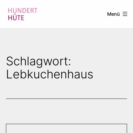
Zum
Menü
Inhalt
springen
100
HÜTE
Schlagwort:
Lebkuchenhaus