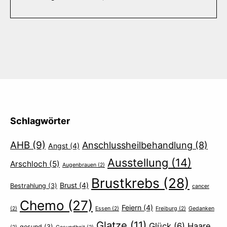
Schlagwörter
AHB
(9)
Anschlussheilbehandlung
(8)
Angst
(4)
Ausstellung
(14)
Arschloch
(5)
Augenbrauen
(2)
Brustkrebs
(28)
Brust
(4)
Bestrahlung
(3)
cancer
Chemo
(27)
Feiern
(4)
(2)
Essen
(2)
Freiburg
(2)
Gedanken
Glatze
(11)
Glück
(6)
Haare
gesund
(3)