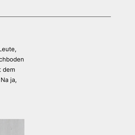
Leute,
achboden
it dem
Na ja,