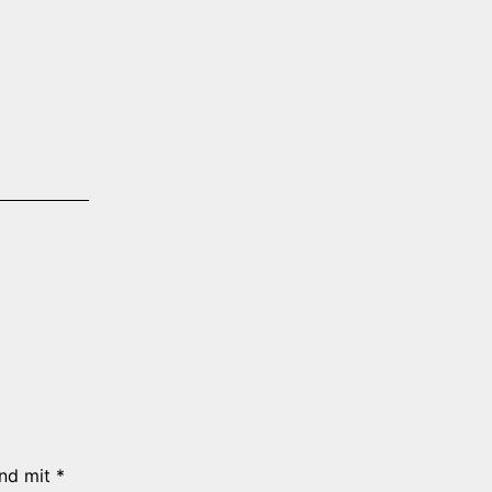
ind mit
*