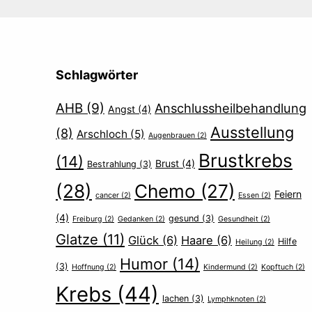
Schlagwörter
AHB
(9)
Anschlussheilbehandlung
Angst
(4)
Ausstellung
(8)
Arschloch
(5)
Augenbrauen
(2)
Brustkrebs
(14)
Brust
(4)
Bestrahlung
(3)
(28)
Chemo
(27)
Feiern
cancer
(2)
Essen
(2)
(4)
gesund
(3)
Freiburg
(2)
Gedanken
(2)
Gesundheit
(2)
Glatze
(11)
Glück
(6)
Haare
(6)
Hilfe
Heilung
(2)
Humor
(14)
(3)
Hoffnung
(2)
Kindermund
(2)
Kopftuch
(2)
Krebs
(44)
lachen
(3)
Lymphknoten
(2)