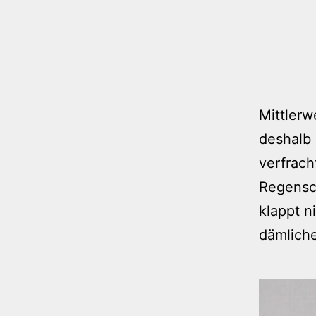
Mittlerw
deshalb
verfrach
Regensch
klappt n
dämliche