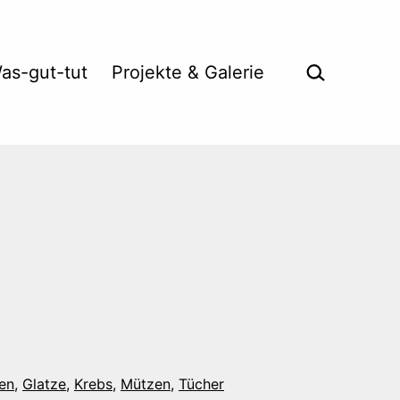
Suche …
as-gut-tut
Projekte & Galerie
en
,
Glatze
,
Krebs
,
Mützen
,
Tücher