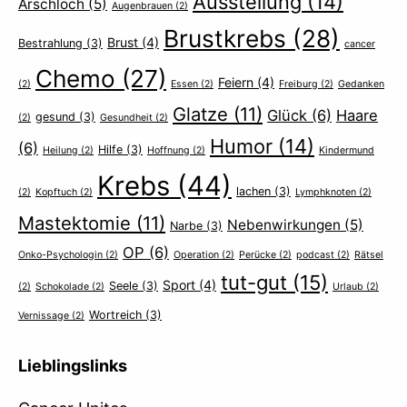
Ausstellung
(14)
Arschloch
(5)
Augenbrauen
(2)
Brustkrebs
(28)
Brust
(4)
Bestrahlung
(3)
cancer
Chemo
(27)
Feiern
(4)
(2)
Essen
(2)
Freiburg
(2)
Gedanken
Glatze
(11)
Glück
(6)
Haare
gesund
(3)
(2)
Gesundheit
(2)
Humor
(14)
(6)
Hilfe
(3)
Heilung
(2)
Hoffnung
(2)
Kindermund
Krebs
(44)
lachen
(3)
(2)
Kopftuch
(2)
Lymphknoten
(2)
Mastektomie
(11)
Nebenwirkungen
(5)
Narbe
(3)
OP
(6)
Onko-Psychologin
(2)
Operation
(2)
Perücke
(2)
podcast
(2)
Rätsel
tut-gut
(15)
Sport
(4)
Seele
(3)
(2)
Schokolade
(2)
Urlaub
(2)
Wortreich
(3)
Vernissage
(2)
Lieblingslinks