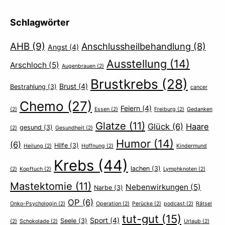
Schlagwörter
AHB
(9)
Anschlussheilbehandlung
(8)
Angst
(4)
Ausstellung
(14)
Arschloch
(5)
Augenbrauen
(2)
Brustkrebs
(28)
Brust
(4)
Bestrahlung
(3)
cancer
Chemo
(27)
Feiern
(4)
(2)
Essen
(2)
Freiburg
(2)
Gedanken
Glatze
(11)
Glück
(6)
Haare
gesund
(3)
(2)
Gesundheit
(2)
Humor
(14)
(6)
Hilfe
(3)
Heilung
(2)
Hoffnung
(2)
Kindermund
Krebs
(44)
lachen
(3)
(2)
Kopftuch
(2)
Lymphknoten
(2)
Mastektomie
(11)
Nebenwirkungen
(5)
Narbe
(3)
OP
(6)
Onko-Psychologin
(2)
Operation
(2)
Perücke
(2)
podcast
(2)
Rätsel
tut-gut
(15)
Sport
(4)
Seele
(3)
(2)
Schokolade
(2)
Urlaub
(2)