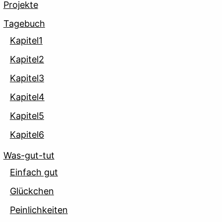
Projekte
Tagebuch
Kapitel1
Kapitel2
Kapitel3
Kapitel4
Kapitel5
Kapitel6
Was-gut-tut
Einfach gut
Glückchen
Peinlichkeiten