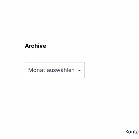
Archive
Archive
Konta