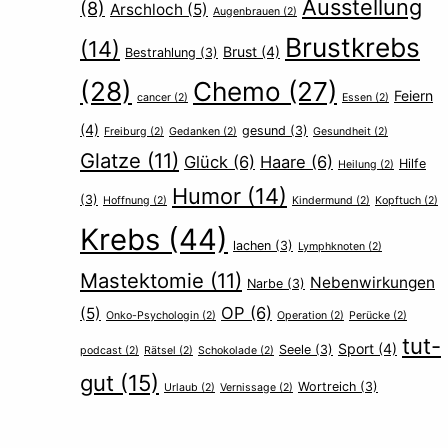
Ausstellung
(8)
Arschloch
(5)
Augenbrauen
(2)
Brustkrebs
(14)
Brust
(4)
Bestrahlung
(3)
(28)
Chemo
(27)
Feiern
cancer
(2)
Essen
(2)
(4)
gesund
(3)
Freiburg
(2)
Gedanken
(2)
Gesundheit
(2)
Glatze
(11)
Glück
(6)
Haare
(6)
Hilfe
Heilung
(2)
Humor
(14)
(3)
Hoffnung
(2)
Kindermund
(2)
Kopftuch
(2)
Krebs
(44)
lachen
(3)
Lymphknoten
(2)
Mastektomie
(11)
Nebenwirkungen
Narbe
(3)
OP
(6)
(5)
Onko-Psychologin
(2)
Operation
(2)
Perücke
(2)
tut-
Sport
(4)
Seele
(3)
podcast
(2)
Rätsel
(2)
Schokolade
(2)
gut
(15)
Wortreich
(3)
Urlaub
(2)
Vernissage
(2)