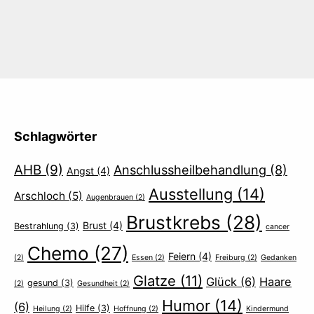
Schlagwörter
AHB
(9)
Anschlussheilbehandlung
(8)
Angst
(4)
Ausstellung
(14)
Arschloch
(5)
Augenbrauen
(2)
Brustkrebs
(28)
Brust
(4)
Bestrahlung
(3)
cancer
Chemo
(27)
Feiern
(4)
(2)
Essen
(2)
Freiburg
(2)
Gedanken
Glatze
(11)
Glück
(6)
Haare
gesund
(3)
(2)
Gesundheit
(2)
Humor
(14)
(6)
Hilfe
(3)
Heilung
(2)
Hoffnung
(2)
Kindermund