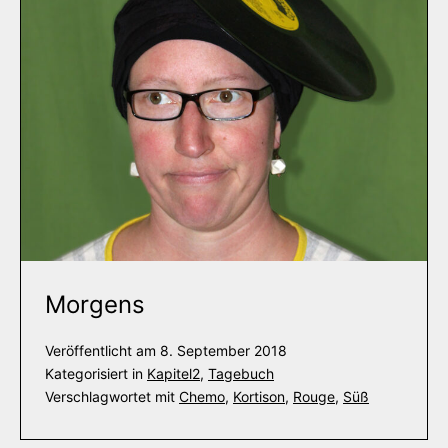
Morgens
Veröffentlicht am
8. September 2018
Kategorisiert in
Kapitel2
,
Tagebuch
Verschlagwortet mit
Chemo
,
Kortison
,
Rouge
,
Süß