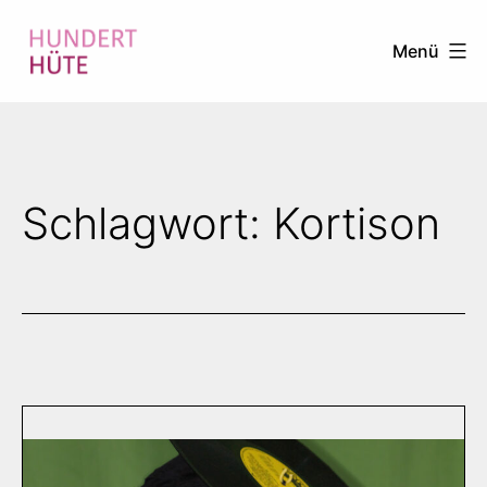
Zum
Menü
Inhalt
springen
100
HÜTE
Schlagwort:
Kortison