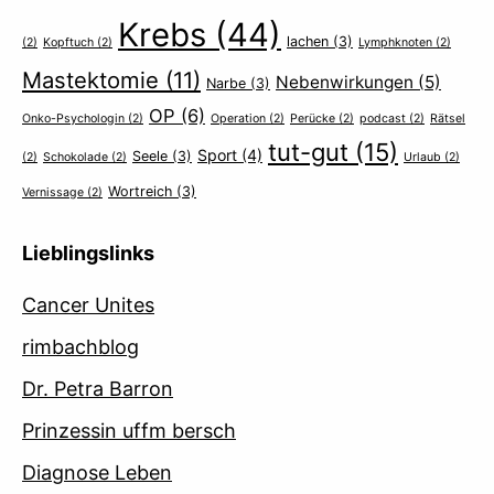
Krebs
(44)
lachen
(3)
(2)
Kopftuch
(2)
Lymphknoten
(2)
Mastektomie
(11)
Nebenwirkungen
(5)
Narbe
(3)
OP
(6)
Onko-Psychologin
(2)
Operation
(2)
Perücke
(2)
podcast
(2)
Rätsel
tut-gut
(15)
Sport
(4)
Seele
(3)
(2)
Schokolade
(2)
Urlaub
(2)
Wortreich
(3)
Vernissage
(2)
Lieblingslinks
Cancer Unites
rimbachblog
Dr. Petra Barron
Prinzessin uffm bersch
Diagnose Leben