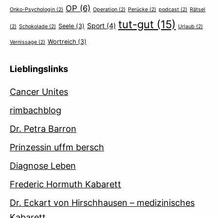
OP
(6)
Onko-Psychologin
(2)
Operation
(2)
Perücke
(2)
podcast
(2)
Rätsel
tut-gut
(15)
Sport
(4)
Seele
(3)
(2)
Schokolade
(2)
Urlaub
(2)
Wortreich
(3)
Vernissage
(2)
Lieblingslinks
Cancer Unites
rimbachblog
Dr. Petra Barron
Prinzessin uffm bersch
Diagnose Leben
Frederic Hormuth Kabarett
Dr. Eckart von Hirschhausen – medizinisches
Kabarett