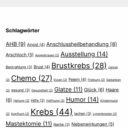
Schlagwörter
AHB
(9)
Anschlussheilbehandlung
(8)
Angst
(4)
Ausstellung
(14)
Arschloch
(5)
Augenbrauen
(2)
Brustkrebs
(28)
Brust
(4)
Bestrahlung
(3)
cancer
Chemo
(27)
Feiern
(4)
(2)
Essen
(2)
Freiburg
(2)
Gedanken
Glatze
(11)
Glück
(6)
Haare
gesund
(3)
(2)
Gesundheit
(2)
Humor
(14)
(6)
Hilfe
(3)
Heilung
(2)
Hoffnung
(2)
Kindermund
Krebs
(44)
lachen
(3)
(2)
Kopftuch
(2)
Lymphknoten
(2)
Mastektomie
(11)
Nebenwirkungen
(5)
Narbe
(3)