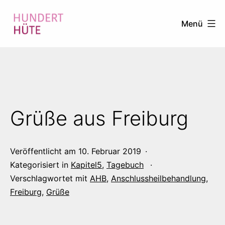
Zum
Menü
Inhalt
springen
100
HÜTE
Grüße aus Freiburg
Veröffentlicht am
10. Februar 2019
Kategorisiert in
Kapitel5
,
Tagebuch
Verschlagwortet mit
AHB
,
Anschlussheilbehandlung
,
Freiburg
,
Grüße