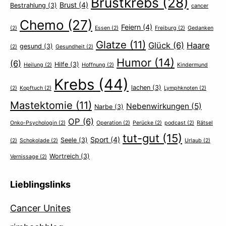
Brustkrebs
(28)
Brust
(4)
Bestrahlung
(3)
cancer
Chemo
(27)
Feiern
(4)
(2)
Essen
(2)
Freiburg
(2)
Gedanken
Glatze
(11)
Glück
(6)
Haare
gesund
(3)
(2)
Gesundheit
(2)
Humor
(14)
(6)
Hilfe
(3)
Heilung
(2)
Hoffnung
(2)
Kindermund
Krebs
(44)
lachen
(3)
(2)
Kopftuch
(2)
Lymphknoten
(2)
Mastektomie
(11)
Nebenwirkungen
(5)
Narbe
(3)
OP
(6)
Onko-Psychologin
(2)
Operation
(2)
Perücke
(2)
podcast
(2)
Rätsel
tut-gut
(15)
Sport
(4)
Seele
(3)
(2)
Schokolade
(2)
Urlaub
(2)
Wortreich
(3)
Vernissage
(2)
Lieblingslinks
Cancer Unites