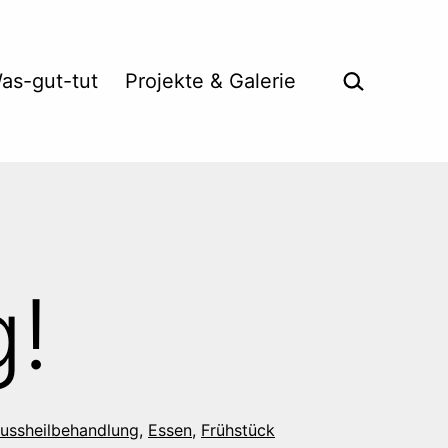
Suche …
as-gut-tut
Projekte & Galerie
g!
ussheilbehandlung
,
Essen
,
Frühstück