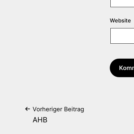
Website
Beitrags-
Vorheriger Beitrag
AHB
Navigation