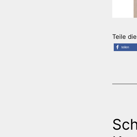
Teile di
teilen
Sch