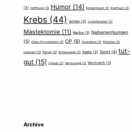
Humor
(14)
(3)
Hoffnung
(2)
Kindermund
(2)
Kopftuch
(2)
Krebs
(44)
lachen
(3)
Lymphknoten
(2)
Mastektomie
(11)
Nebenwirkungen
Narbe
(3)
OP
(6)
(5)
Onko-Psychologin
(2)
Operation
(2)
Perücke
(2)
tut-
Sport
(4)
Seele
(3)
podcast
(2)
Rätsel
(2)
Schokolade
(2)
gut
(15)
Wortreich
(3)
Urlaub
(2)
Vernissage
(2)
Archive