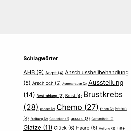
Schlagwörter
AHB
(9)
Anschlussheilbehandlung
Angst
(4)
Ausstellung
(8)
Arschloch
(5)
Augenbrauen
(2)
Brustkrebs
(14)
Brust
(4)
Bestrahlung
(3)
(28)
Chemo
(27)
Feiern
cancer
(2)
Essen
(2)
(4)
gesund
(3)
Freiburg
(2)
Gedanken
(2)
Gesundheit
(2)
Glatze
(11)
Glück
(6)
Haare
(6)
Hilfe
Heilung
(2)