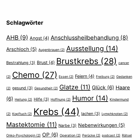
Schlagwörter
AHB
(9)
Anschlussheilbehandlung
(8)
Angst
(4)
Ausstellung
(14)
Arschloch
(5)
Augenbrauen
(2)
Brustkrebs
(28)
Brust
(4)
Bestrahlung
(3)
cancer
Chemo
(27)
Feiern
(4)
(2)
Essen
(2)
Freiburg
(2)
Gedanken
Glatze
(11)
Glück
(6)
Haare
gesund
(3)
(2)
Gesundheit
(2)
Humor
(14)
(6)
Hilfe
(3)
Heilung
(2)
Hoffnung
(2)
Kindermund
Krebs
(44)
lachen
(3)
(2)
Kopftuch
(2)
Lymphknoten
(2)
Mastektomie
(11)
Nebenwirkungen
(5)
Narbe
(3)
OP
(6)
Onko-Psychologin
(2)
Operation
(2)
Perücke
(2)
podcast
(2)
Rätsel