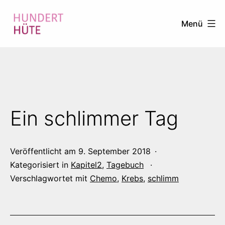
Zum
Menü
Inhalt
springen
100
HÜTE
Ein schlimmer Tag
Veröffentlicht am
9. September 2018
Kategorisiert in
Kapitel2
,
Tagebuch
Verschlagwortet mit
Chemo
,
Krebs
,
schlimm