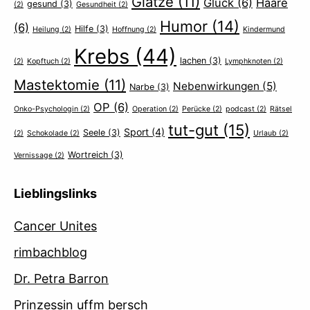
Glatze
(11)
Glück
(6)
Haare
gesund
(3)
(2)
Gesundheit
(2)
Humor
(14)
(6)
Hilfe
(3)
Heilung
(2)
Hoffnung
(2)
Kindermund
Krebs
(44)
lachen
(3)
(2)
Kopftuch
(2)
Lymphknoten
(2)
Mastektomie
(11)
Nebenwirkungen
(5)
Narbe
(3)
OP
(6)
Onko-Psychologin
(2)
Operation
(2)
Perücke
(2)
podcast
(2)
Rätsel
tut-gut
(15)
Sport
(4)
Seele
(3)
(2)
Schokolade
(2)
Urlaub
(2)
Wortreich
(3)
Vernissage
(2)
Lieblingslinks
Cancer Unites
rimbachblog
Dr. Petra Barron
Prinzessin uffm bersch