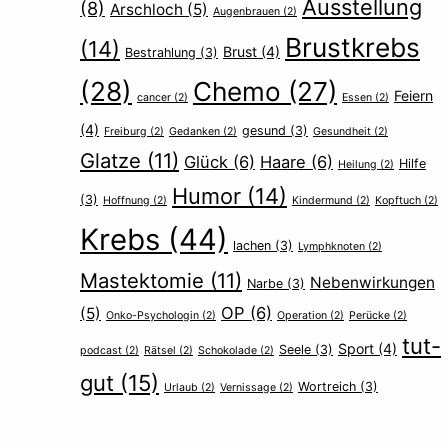
Ausstellung
(8)
Arschloch
(5)
Augenbrauen
(2)
Brustkrebs
(14)
Brust
(4)
Bestrahlung
(3)
(28)
Chemo
(27)
Feiern
cancer
(2)
Essen
(2)
(4)
gesund
(3)
Freiburg
(2)
Gedanken
(2)
Gesundheit
(2)
Glatze
(11)
Glück
(6)
Haare
(6)
Hilfe
Heilung
(2)
Humor
(14)
(3)
Hoffnung
(2)
Kindermund
(2)
Kopftuch
(2)
Krebs
(44)
lachen
(3)
Lymphknoten
(2)
Mastektomie
(11)
Nebenwirkungen
Narbe
(3)
OP
(6)
(5)
Onko-Psychologin
(2)
Operation
(2)
Perücke
(2)
tut-
Sport
(4)
Seele
(3)
podcast
(2)
Rätsel
(2)
Schokolade
(2)
gut
(15)
Wortreich
(3)
Urlaub
(2)
Vernissage
(2)