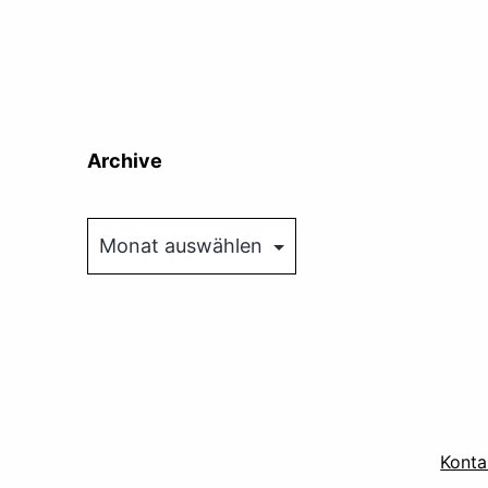
Archive
Archive
Konta