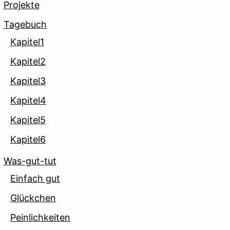
Projekte
Tagebuch
Kapitel1
Kapitel2
Kapitel3
Kapitel4
Kapitel5
Kapitel6
Was-gut-tut
Einfach gut
Glückchen
Peinlichkeiten