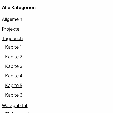
Alle Kategorien
Allgemein
Projekte
Tagebuch
Kapitel1
Kapitel2
Kapitel3
Kapitel4
Kapitel5
Kapitel6
Was-gut-tut