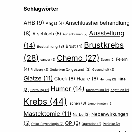
Schlagwörter
AHB
(9)
Anschlussheilbehandlung
Angst
(4)
Ausstellung
(8)
Arschloch
(5)
Augenbrauen
(2)
Brustkrebs
(14)
Brust
(4)
Bestrahlung
(3)
(28)
Chemo
(27)
Feiern
cancer
(2)
Essen
(2)
(4)
gesund
(3)
Freiburg
(2)
Gedanken
(2)
Gesundheit
(2)
Glatze
(11)
Glück
(6)
Haare
(6)
Hilfe
Heilung
(2)
Humor
(14)
(3)
Hoffnung
(2)
Kindermund
(2)
Kopftuch
(2)
Krebs
(44)
lachen
(3)
Lymphknoten
(2)
Mastektomie
(11)
Nebenwirkungen
Narbe
(3)
OP
(6)
(5)
Onko-Psychologin
(2)
Operation
(2)
Perücke
(2)