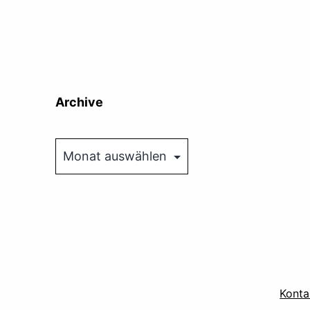
Archive
Archive
Konta