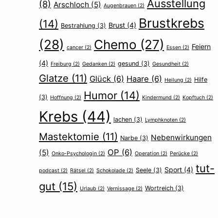
Ausstellung
(8)
Arschloch
(5)
Augenbrauen
(2)
Brustkrebs
(14)
Brust
(4)
Bestrahlung
(3)
(28)
Chemo
(27)
Feiern
cancer
(2)
Essen
(2)
(4)
gesund
(3)
Freiburg
(2)
Gedanken
(2)
Gesundheit
(2)
Glatze
(11)
Glück
(6)
Haare
(6)
Hilfe
Heilung
(2)
Humor
(14)
(3)
Hoffnung
(2)
Kindermund
(2)
Kopftuch
(2)
Krebs
(44)
lachen
(3)
Lymphknoten
(2)
Mastektomie
(11)
Nebenwirkungen
Narbe
(3)
OP
(6)
(5)
Onko-Psychologin
(2)
Operation
(2)
Perücke
(2)
tut-
Sport
(4)
Seele
(3)
podcast
(2)
Rätsel
(2)
Schokolade
(2)
gut
(15)
Wortreich
(3)
Urlaub
(2)
Vernissage
(2)