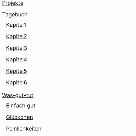
Projekte
Tagebuch
Kapitel1
Kapitel2
Kapitel3
Kapitel4
Kapitel5
Kapitel6
Was-gut-tut
Einfach gut
Glückchen
Peinlichkeiten