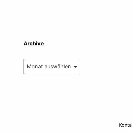
Archive
Archive
Konta