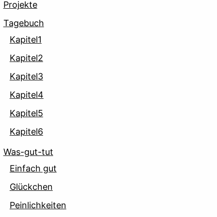
Projekte
Tagebuch
Kapitel1
Kapitel2
Kapitel3
Kapitel4
Kapitel5
Kapitel6
Was-gut-tut
Einfach gut
Glückchen
Peinlichkeiten