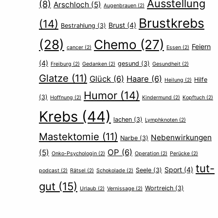
Ausstellung
(8)
Arschloch
(5)
Augenbrauen
(2)
Brustkrebs
(14)
Brust
(4)
Bestrahlung
(3)
(28)
Chemo
(27)
Feiern
cancer
(2)
Essen
(2)
(4)
gesund
(3)
Freiburg
(2)
Gedanken
(2)
Gesundheit
(2)
Glatze
(11)
Glück
(6)
Haare
(6)
Hilfe
Heilung
(2)
Humor
(14)
(3)
Hoffnung
(2)
Kindermund
(2)
Kopftuch
(2)
Krebs
(44)
lachen
(3)
Lymphknoten
(2)
Mastektomie
(11)
Nebenwirkungen
Narbe
(3)
OP
(6)
(5)
Onko-Psychologin
(2)
Operation
(2)
Perücke
(2)
tut-
Sport
(4)
Seele
(3)
podcast
(2)
Rätsel
(2)
Schokolade
(2)
gut
(15)
Wortreich
(3)
Urlaub
(2)
Vernissage
(2)