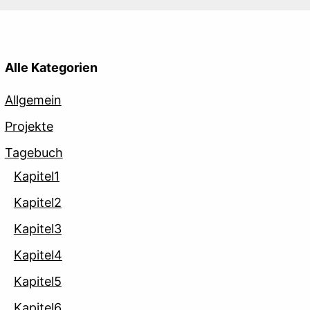
Alle Kategorien
Allgemein
Projekte
Tagebuch
Kapitel1
Kapitel2
Kapitel3
Kapitel4
Kapitel5
Kapitel6