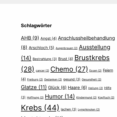
Schlagwörter
AHB
(9)
Anschlussheilbehandlung
Angst
(4)
Ausstellung
(8)
Arschloch
(5)
Augenbrauen
(2)
Brustkrebs
(14)
Brust
(4)
Bestrahlung
(3)
(28)
Chemo
(27)
Feiern
cancer
(2)
Essen
(2)
(4)
gesund
(3)
Freiburg
(2)
Gedanken
(2)
Gesundheit
(2)
Glatze
(11)
Glück
(6)
Haare
(6)
Hilfe
Heilung
(2)
Humor
(14)
(3)
Hoffnung
(2)
Kindermund
(2)
Kopftuch
(2)
Krebs
(44)
lachen
(3)
Lymphknoten
(2)