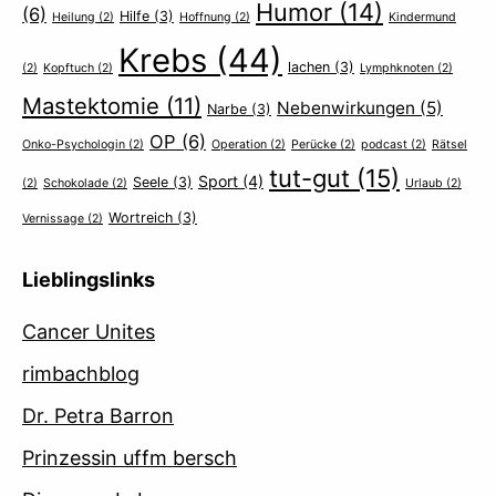
Humor
(14)
(6)
Hilfe
(3)
Heilung
(2)
Hoffnung
(2)
Kindermund
Krebs
(44)
lachen
(3)
(2)
Kopftuch
(2)
Lymphknoten
(2)
Mastektomie
(11)
Nebenwirkungen
(5)
Narbe
(3)
OP
(6)
Onko-Psychologin
(2)
Operation
(2)
Perücke
(2)
podcast
(2)
Rätsel
tut-gut
(15)
Sport
(4)
Seele
(3)
(2)
Schokolade
(2)
Urlaub
(2)
Wortreich
(3)
Vernissage
(2)
Lieblingslinks
Cancer Unites
rimbachblog
Dr. Petra Barron
Prinzessin uffm bersch