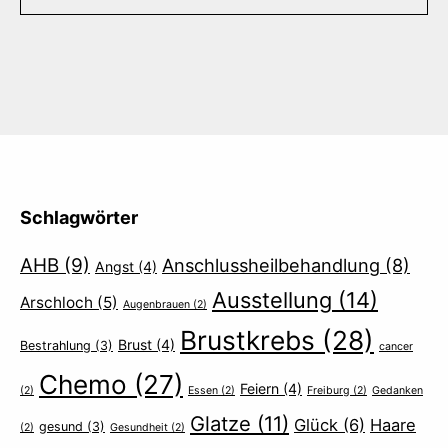
Schlagwörter
AHB
(9)
Anschlussheilbehandlung
(8)
Angst
(4)
Ausstellung
(14)
Arschloch
(5)
Augenbrauen
(2)
Brustkrebs
(28)
Brust
(4)
Bestrahlung
(3)
cancer
Chemo
(27)
Feiern
(4)
(2)
Essen
(2)
Freiburg
(2)
Gedanken
Glatze
(11)
Glück
(6)
Haare
gesund
(3)
(2)
Gesundheit
(2)