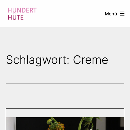
Zum
Menü
Inhalt
springen
100
HÜTE
Schlagwort:
Creme