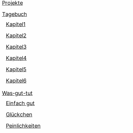
Projekte
Tagebuch
Kapitel1
Kapitel2
Kapitel3
Kapitel4
Kapitel5
Kapitel6
Was-gut-tut
Einfach gut
Glückchen
Peinlichkeiten