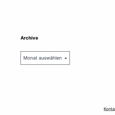
Archive
Archive
Konta