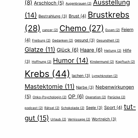
Ausstellung
(8)
Arschloch
(5)
Augenbrauen
(2)
Brustkrebs
(14)
Brust
(4)
Bestrahlung
(3)
(28)
Chemo
(27)
Feiern
cancer
(2)
Essen
(2)
(4)
gesund
(3)
Freiburg
(2)
Gedanken
(2)
Gesundheit
(2)
Glatze
(11)
Glück
(6)
Haare
(6)
Hilfe
Heilung
(2)
Humor
(14)
(3)
Hoffnung
(2)
Kindermund
(2)
Kopftuch
(2)
Krebs
(44)
lachen
(3)
Lymphknoten
(2)
Mastektomie
(11)
Nebenwirkungen
Narbe
(3)
OP
(6)
(5)
Onko-Psychologin
(2)
Operation
(2)
Perücke
(2)
tut-
Sport
(4)
Seele
(3)
podcast
(2)
Rätsel
(2)
Schokolade
(2)
gut
(15)
Wortreich
(3)
Urlaub
(2)
Vernissage
(2)