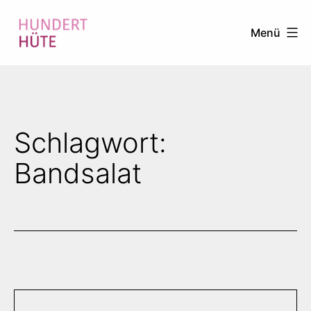
Zum
Menü
Inhalt
springen
100
HÜTE
Schlagwort:
Bandsalat