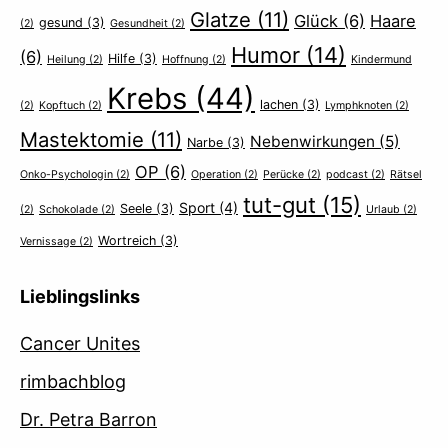
Glatze
(11)
Glück
(6)
Haare
gesund
(3)
(2)
Gesundheit
(2)
Humor
(14)
(6)
Hilfe
(3)
Heilung
(2)
Hoffnung
(2)
Kindermund
Krebs
(44)
lachen
(3)
(2)
Kopftuch
(2)
Lymphknoten
(2)
Mastektomie
(11)
Nebenwirkungen
(5)
Narbe
(3)
OP
(6)
Onko-Psychologin
(2)
Operation
(2)
Perücke
(2)
podcast
(2)
Rätsel
tut-gut
(15)
Sport
(4)
Seele
(3)
(2)
Schokolade
(2)
Urlaub
(2)
Wortreich
(3)
Vernissage
(2)
Lieblingslinks
Cancer Unites
rimbachblog
Dr. Petra Barron