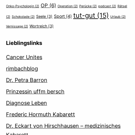
OP
(6)
Onko-Psychologin
(2)
Operation
(2)
Perücke
(2)
podcast
(2)
Rätsel
tut-gut
(15)
Sport
(4)
Seele
(3)
(2)
Schokolade
(2)
Urlaub
(2)
Wortreich
(3)
Vernissage
(2)
Lieblingslinks
Cancer Unites
rimbachblog
Dr. Petra Barron
Prinzessin uffm bersch
Diagnose Leben
Frederic Hormuth Kabarett
Dr. Eckart von Hirschhausen – medizinisches
Kabarett