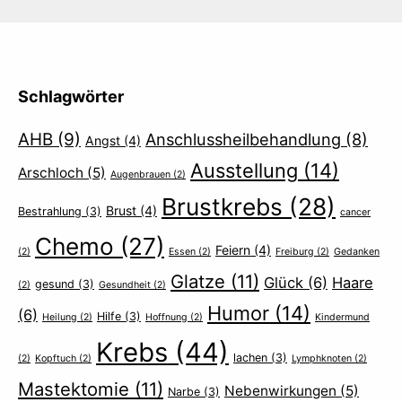
Schlagwörter
AHB
(9)
Anschlussheilbehandlung
(8)
Angst
(4)
Ausstellung
(14)
Arschloch
(5)
Augenbrauen
(2)
Brustkrebs
(28)
Brust
(4)
Bestrahlung
(3)
cancer
Chemo
(27)
Feiern
(4)
(2)
Essen
(2)
Freiburg
(2)
Gedanken
Glatze
(11)
Glück
(6)
Haare
gesund
(3)
(2)
Gesundheit
(2)
Humor
(14)
(6)
Hilfe
(3)
Heilung
(2)
Hoffnung
(2)
Kindermund
Krebs
(44)
lachen
(3)
(2)
Kopftuch
(2)
Lymphknoten
(2)
Mastektomie
(11)
Nebenwirkungen
(5)
Narbe
(3)