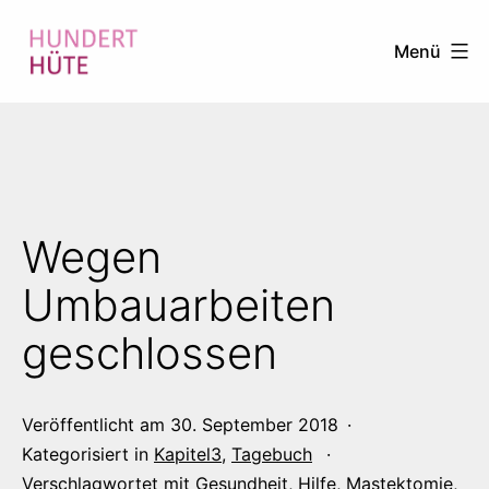
Zum
Menü
Inhalt
springen
100
HÜTE
Wegen
Umbauarbeiten
geschlossen
Veröffentlicht am
30. September 2018
Kategorisiert in
Kapitel3
,
Tagebuch
Verschlagwortet mit
Gesundheit
,
Hilfe
,
Mastektomie
,