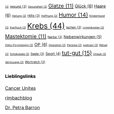
Glatze
(11)
Glück
(6)
Haare
gesund
(3)
(2)
Gesundheit
(2)
Humor
(14)
(6)
Hilfe
(3)
Heilung
(2)
Hoffnung
(2)
Kindermund
Krebs
(44)
lachen
(3)
(2)
Kopftuch
(2)
Lymphknoten
(2)
Mastektomie
(11)
Nebenwirkungen
(5)
Narbe
(3)
OP
(6)
Onko-Psychologin
(2)
Operation
(2)
Perücke
(2)
podcast
(2)
Rätsel
tut-gut
(15)
Sport
(4)
Seele
(3)
(2)
Schokolade
(2)
Urlaub
(2)
Wortreich
(3)
Vernissage
(2)
Lieblingslinks
Cancer Unites
rimbachblog
Dr. Petra Barron