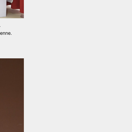
.
kenne.