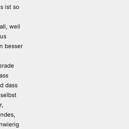
s ist so
ll, weil
aus
nn besser
gerade
ass
nd dass
selbst
r,
endes,
hwierig