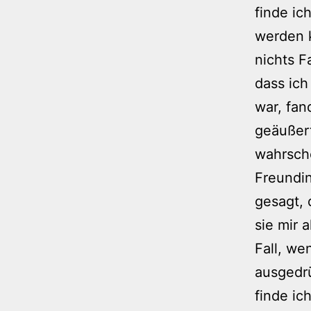
finde ic
werden k
nichts F
dass ich
war, fan
geäußer
wahrsche
Freundin
gesagt, 
sie mir 
Fall, we
ausgedr
finde ic