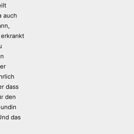
ilt
ja auch
ann,
 erkrankt
u
en
er
hrlich
er dass
ür den
eundin
Und das