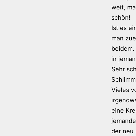
weit, ma
schön!
Ist es e
man zue
beidem. 
in jeman
Sehr sch
Schlimme
Vieles v
irgendwa
eine Kre
jemande
der neu 