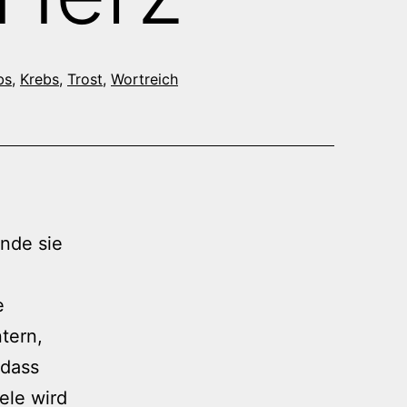
bs
,
Krebs
,
Trost
,
Wortreich
inde sie
e
tern,
 dass
ele wird