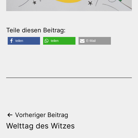
Teile diesen Beitrag:
teilen
teilen
E-Mail
Beitrags-
Vorheriger Beitrag
Welttag des Witzes
Navigation