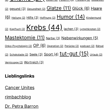
Glatze
(11)
Glück
(6)
Haare
gesund
(3)
(2)
Gesundheit
(2)
Humor
(14)
(6)
Hilfe
(3)
Heilung
(2)
Hoffnung
(2)
Kindermund
Krebs
(44)
lachen
(3)
(2)
Kopftuch
(2)
Lymphknoten
(2)
Mastektomie
(11)
Nebenwirkungen
(5)
Narbe
(3)
OP
(6)
Onko-Psychologin
(2)
Operation
(2)
Perücke
(2)
podcast
(2)
Rätsel
tut-gut
(15)
Sport
(4)
Seele
(3)
(2)
Schokolade
(2)
Urlaub
(2)
Wortreich
(3)
Vernissage
(2)
Lieblingslinks
Cancer Unites
rimbachblog
Dr. Petra Barron