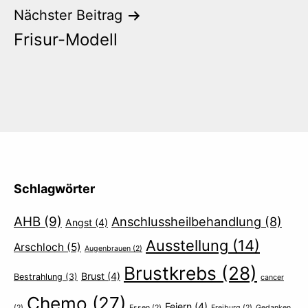
Nächster Beitrag
Frisur-Modell
Schlagwörter
AHB
(9)
Anschlussheilbehandlung
(8)
Angst
(4)
Ausstellung
(14)
Arschloch
(5)
Augenbrauen
(2)
Brustkrebs
(28)
Brust
(4)
Bestrahlung
(3)
cancer
Chemo
(27)
Feiern
(4)
(2)
Essen
(2)
Freiburg
(2)
Gedanken