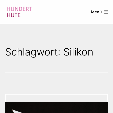
Zum
Menü
Inhalt
springen
100
HÜTE
Schlagwort:
Silikon