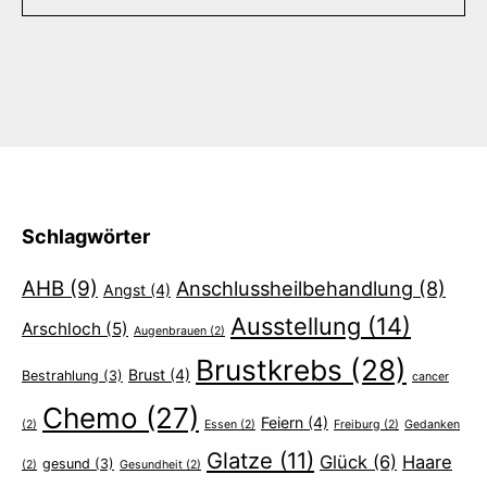
Schlagwörter
AHB
(9)
Anschlussheilbehandlung
(8)
Angst
(4)
Ausstellung
(14)
Arschloch
(5)
Augenbrauen
(2)
Brustkrebs
(28)
Brust
(4)
Bestrahlung
(3)
cancer
Chemo
(27)
Feiern
(4)
(2)
Essen
(2)
Freiburg
(2)
Gedanken
Glatze
(11)
Glück
(6)
Haare
gesund
(3)
(2)
Gesundheit
(2)