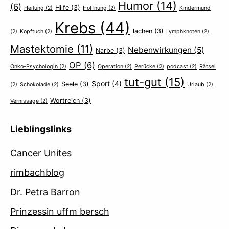
Humor
(14)
(6)
Hilfe
(3)
Heilung
(2)
Hoffnung
(2)
Kindermund
Krebs
(44)
lachen
(3)
(2)
Kopftuch
(2)
Lymphknoten
(2)
Mastektomie
(11)
Nebenwirkungen
(5)
Narbe
(3)
OP
(6)
Onko-Psychologin
(2)
Operation
(2)
Perücke
(2)
podcast
(2)
Rätsel
tut-gut
(15)
Sport
(4)
Seele
(3)
(2)
Schokolade
(2)
Urlaub
(2)
Wortreich
(3)
Vernissage
(2)
Lieblingslinks
Cancer Unites
rimbachblog
Dr. Petra Barron
Prinzessin uffm bersch