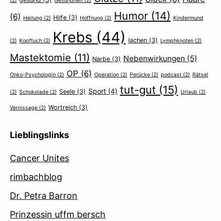
(2)
Gesundheit
(2)
Humor
(14)
(6)
Hilfe
(3)
Heilung
(2)
Hoffnung
(2)
Kindermund
Krebs
(44)
lachen
(3)
(2)
Kopftuch
(2)
Lymphknoten
(2)
Mastektomie
(11)
Nebenwirkungen
(5)
Narbe
(3)
OP
(6)
Onko-Psychologin
(2)
Operation
(2)
Perücke
(2)
podcast
(2)
Rätsel
tut-gut
(15)
Sport
(4)
Seele
(3)
(2)
Schokolade
(2)
Urlaub
(2)
Wortreich
(3)
Vernissage
(2)
Lieblingslinks
Cancer Unites
rimbachblog
Dr. Petra Barron
Prinzessin uffm bersch