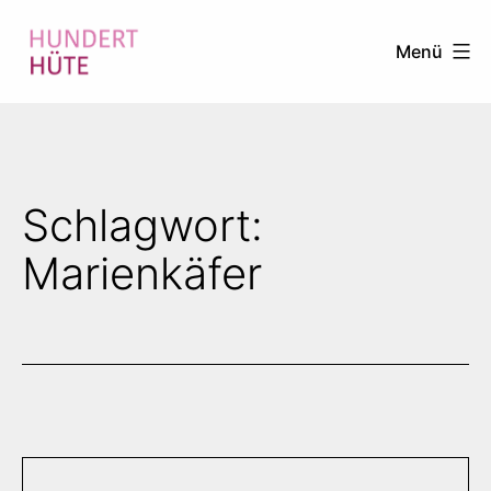
Zum
Menü
Inhalt
springen
100
HÜTE
Schlagwort:
Marienkäfer