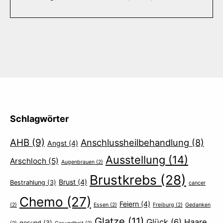
Schlagwörter
AHB
(9)
Anschlussheilbehandlung
(8)
Angst
(4)
Ausstellung
(14)
Arschloch
(5)
Augenbrauen
(2)
Brustkrebs
(28)
Brust
(4)
Bestrahlung
(3)
cancer
Chemo
(27)
Feiern
(4)
(2)
Essen
(2)
Freiburg
(2)
Gedanken
Glatze
(11)
Glück
(6)
Haare
gesund
(3)