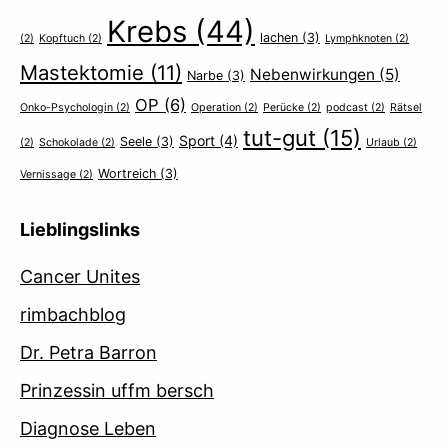
Krebs
(44)
lachen
(3)
(2)
Kopftuch
(2)
Lymphknoten
(2)
Mastektomie
(11)
Nebenwirkungen
(5)
Narbe
(3)
OP
(6)
Onko-Psychologin
(2)
Operation
(2)
Perücke
(2)
podcast
(2)
Rätsel
tut-gut
(15)
Sport
(4)
Seele
(3)
(2)
Schokolade
(2)
Urlaub
(2)
Wortreich
(3)
Vernissage
(2)
Lieblingslinks
Cancer Unites
rimbachblog
Dr. Petra Barron
Prinzessin uffm bersch
Diagnose Leben