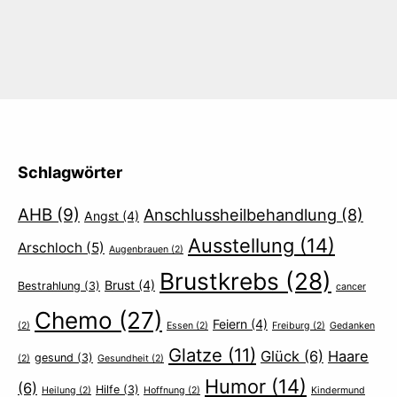
Schlagwörter
AHB
(9)
Anschlussheilbehandlung
(8)
Angst
(4)
Ausstellung
(14)
Arschloch
(5)
Augenbrauen
(2)
Brustkrebs
(28)
Brust
(4)
Bestrahlung
(3)
cancer
Chemo
(27)
Feiern
(4)
(2)
Essen
(2)
Freiburg
(2)
Gedanken
Glatze
(11)
Glück
(6)
Haare
gesund
(3)
(2)
Gesundheit
(2)
Humor
(14)
(6)
Hilfe
(3)
Heilung
(2)
Hoffnung
(2)
Kindermund