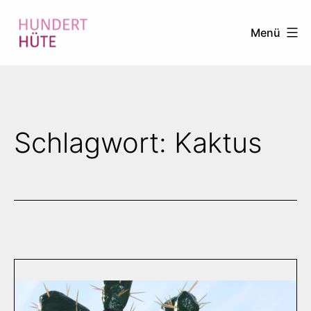
Zum
Menü
Inhalt
springen
100
HÜTE
Schlagwort:
Kaktus