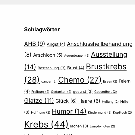
Schlagwörter
AHB
(9)
Anschlussheilbehandlung
Angst
(4)
Ausstellung
(8)
Arschloch
(5)
Augenbrauen
(2)
Brustkrebs
(14)
Brust
(4)
Bestrahlung
(3)
(28)
Chemo
(27)
Feiern
cancer
(2)
Essen
(2)
(4)
gesund
(3)
Freiburg
(2)
Gedanken
(2)
Gesundheit
(2)
Glatze
(11)
Glück
(6)
Haare
(6)
Hilfe
Heilung
(2)
Humor
(14)
(3)
Hoffnung
(2)
Kindermund
(2)
Kopftuch
(2)
Krebs
(44)
lachen
(3)
Lymphknoten
(2)