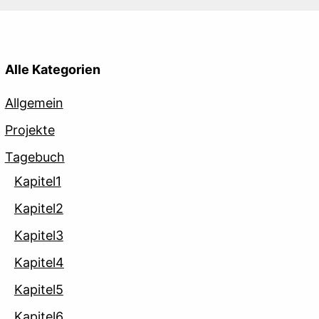
Alle Kategorien
Allgemein
Projekte
Tagebuch
Kapitel1
Kapitel2
Kapitel3
Kapitel4
Kapitel5
Kapitel6