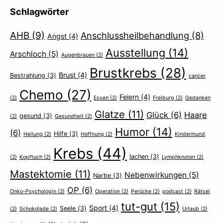
Schlagwörter
AHB
(9)
Anschlussheilbehandlung
(8)
Angst
(4)
Ausstellung
(14)
Arschloch
(5)
Augenbrauen
(2)
Brustkrebs
(28)
Brust
(4)
Bestrahlung
(3)
cancer
Chemo
(27)
Feiern
(4)
(2)
Essen
(2)
Freiburg
(2)
Gedanken
Glatze
(11)
Glück
(6)
Haare
gesund
(3)
(2)
Gesundheit
(2)
Humor
(14)
(6)
Hilfe
(3)
Heilung
(2)
Hoffnung
(2)
Kindermund
Krebs
(44)
lachen
(3)
(2)
Kopftuch
(2)
Lymphknoten
(2)
Mastektomie
(11)
Nebenwirkungen
(5)
Narbe
(3)
OP
(6)
Onko-Psychologin
(2)
Operation
(2)
Perücke
(2)
podcast
(2)
Rätsel
tut-gut
(15)
Sport
(4)
Seele
(3)
(2)
Schokolade
(2)
Urlaub
(2)