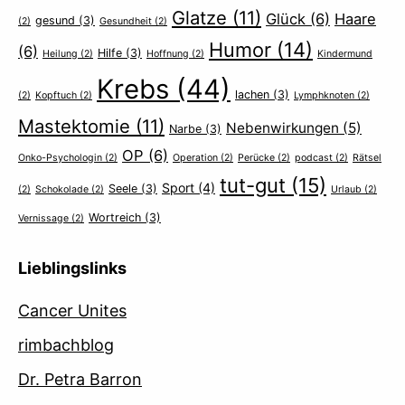
Glatze
(11)
Glück
(6)
Haare
gesund
(3)
(2)
Gesundheit
(2)
Humor
(14)
(6)
Hilfe
(3)
Heilung
(2)
Hoffnung
(2)
Kindermund
Krebs
(44)
lachen
(3)
(2)
Kopftuch
(2)
Lymphknoten
(2)
Mastektomie
(11)
Nebenwirkungen
(5)
Narbe
(3)
OP
(6)
Onko-Psychologin
(2)
Operation
(2)
Perücke
(2)
podcast
(2)
Rätsel
tut-gut
(15)
Sport
(4)
Seele
(3)
(2)
Schokolade
(2)
Urlaub
(2)
Wortreich
(3)
Vernissage
(2)
Lieblingslinks
Cancer Unites
rimbachblog
Dr. Petra Barron